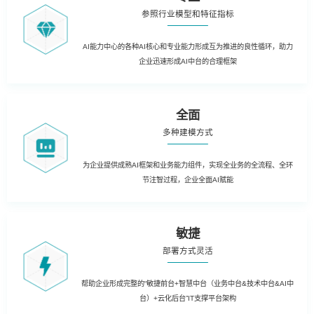
参照行业模型和特征指标
AI能力中心的各种AI核心和专业能力形成互为推进的良性循环，助力
企业迅速形成AI中台的合理框架
全面
多种建模方式
为企业提供成熟AI框架和业务能力组件，实现全业务的全流程、全环
节注智过程，企业全面AI赋能
敏捷
部署方式灵活
帮助企业形成完整的“敏捷前台+智慧中台（业务中台&技术中台&AI中
台）+云化后台”IT支撑平台架构