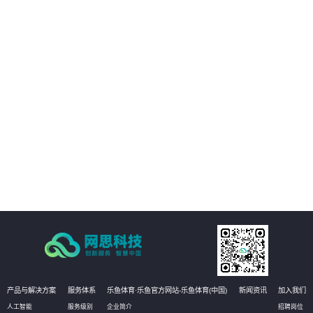
04
发挥非结构化大数据价值
05
工程管理全要素、全量AI质检
06
即时整改的自愈式工程管理体系
产品与解决方案
服务体系
乐鱼体育·乐鱼官方网站-乐鱼体育(中国)
新闻资讯
加入我们
人工智能
服务级别
企业简介
招聘岗位