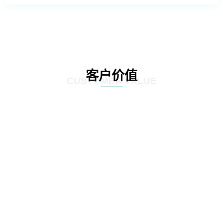
客户价值
CUSTOMER VALUE
01
基于深度学习的照片模糊性检测方法
02
工程照片历史重复性检测方法
03
与移动互联网技术充分融合