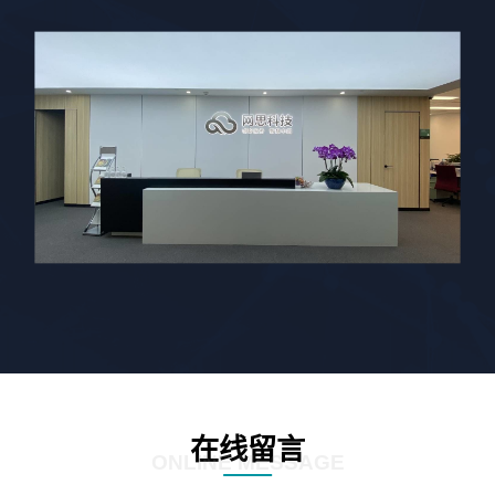
在线留言
ONLINE MESSAGE