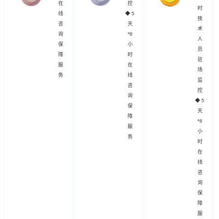
在
控
时
线
◆
5
技
咨
天
术
询
*8
人
保
小
员
障
时
驻
服
在
场
务
线
监
咨
控
询
◆
5
保
天
障
*8
服
小
务
时
在
线
咨
询
保
障
服