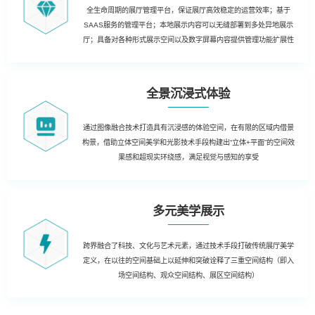
全生命周期的展厅管理平台，保证展厅高效稳定的运营效率；基于
SAAS服务的管理平台；本地展示内容可以无缝部署到多处异地展示
厅；具备对各种形式展示空间以及数字屏幕内容提供管理功能扩展性
全景沉浸式体验
通过图像融合技术打造具有沉浸感的体验空间，在有限的区域内借景
构景，借助立体空间美学和光影技术手段构建出“立体+平面”的空间效
果感和超现实环绕感，满足视觉与感知的享受
多元美学展示
跨界融合了科技、文化与艺术元素，通过技术手段打破传统展厅美学
定义，在以往的空间基础上以延伸和突破诠释了三重空间结构（即入
场空间结构、观众空间结构、展区空间结构）