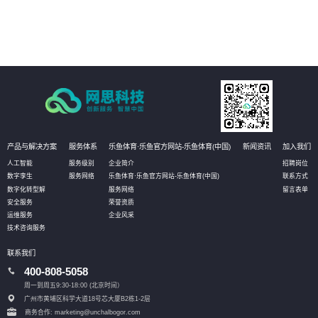
04
精准营销决策：
基于
大量用户数据，为企业提供精准的用户画像和市场洞察，
制定更加精准的营销策略和推广活动，提高营销效果和投资回报率。
产品与解决方案
服务体系
乐鱼体育·乐鱼官方网站-乐鱼体育(中国)
新闻资讯
加入我们
人工智能
服务级别
企业简介
招聘岗位
数字孪生
服务网络
乐鱼体育·乐鱼官方网站-乐鱼体育(中国)
联系方式
数字化转型解
服务网络
留言表单
安全服务
荣誉资质
运维服务
企业风采
技术咨询服务
联系我们
400-808-5058
周一到周五9:30-18:00 (北京时间）
广州市黄埔区科学大道18号芯大厦B2栋1-2层
商务合作: marketing@unchalbogor.com