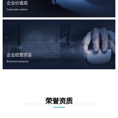
企业价值观
Corporate values
企业经营宗旨
Business purpose
荣誉资质
HONOR AND QUALIFICATION