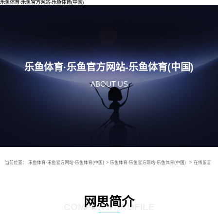
乐鱼体育·乐鱼官方网站-乐鱼体育(中国)
乐鱼体育·乐鱼官方网站-乐鱼体育(中国)
ABOUT US
当前位置：
乐鱼体育·乐鱼官方网站-乐鱼体育(中国)
>
乐鱼体育·乐鱼官方网站-乐鱼体育(中国)
>
在线留言
网思简介
COMPANY PROFILE