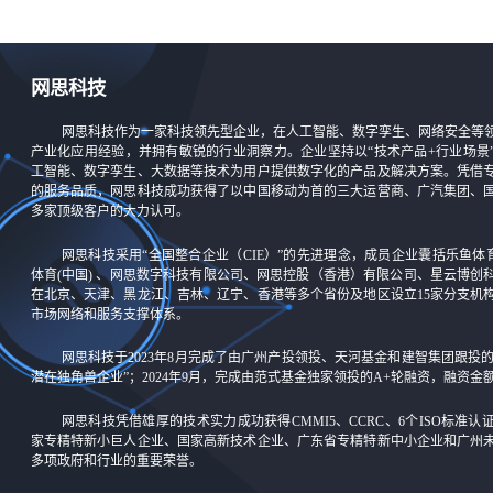
网思科技
网思科技作为一家科技领先型企业，在人工智能、数字孪生、网络安全等
产业化应用经验，并拥有敏锐的行业洞察力。企业坚持以“技术产品+行业场景
工智能、数字孪生、大数据等技术为用户提供数字化的产品及解决方案。凭借
的服务品质，网思科技成功获得了以中国移动为首的三大运营商、广汽集团、
多家顶级客户的大力认可。
网思科技采用“全国整合企业（CIE）”的先进理念，成员企业囊括乐鱼体
体育(中国) 、网思数字科技有限公司、网思控股（香港）有限公司、星云博创
在北京、天津、黑龙江、吉林、辽宁、香港等多个省份及地区设立15家分支机
市场网络和服务支撑体系。
网思科技于2023年8月完成了由广州产投领投、天河基金和建智集团跟投
潜在独角兽企业”；2024年9月，完成由范式基金独家领投的A+轮融资，融资
网思科技凭借雄厚的技术实力成功获得CMMI5、CCRC、6个ISO标准
家专精特新小巨人企业、国家高新技术企业、广东省专精特新中小企业和广州
多项政府和行业的重要荣誉。