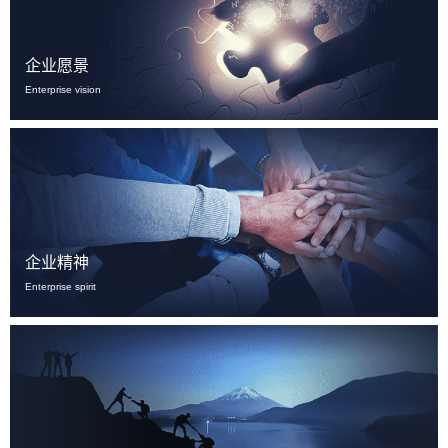
企业愿景
Enterprise vision
企业精神
Enterprise spirit