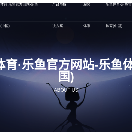
体育·乐鱼官方网站-乐鱼
产品与解
服务
乐鱼体育·乐鱼官
(中国)
决方案
体系
体育(中国)
体育·乐鱼官方网站-乐鱼体
国)
ABOUT US