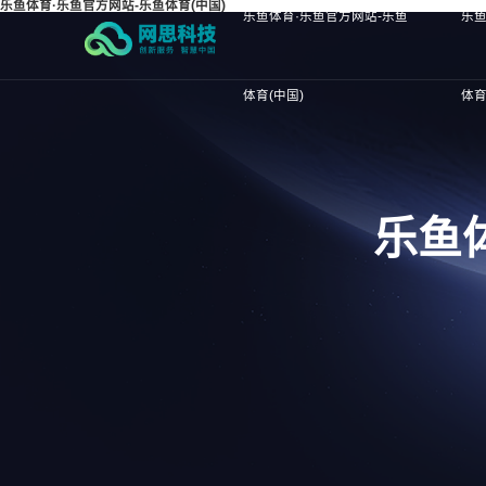
乐鱼体育·乐鱼官方网站-乐鱼体育(中国)
乐鱼体育·乐鱼官方网站-乐鱼
乐鱼
体育(中国)
体育
乐鱼