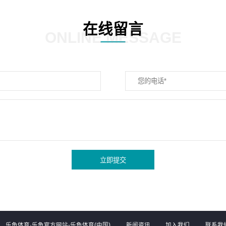
在线留言
ONLINE MESSAGE
立即提交
乐鱼体育·乐鱼官方网站-乐鱼体育(中国)
新闻资讯
加入我们
联系我