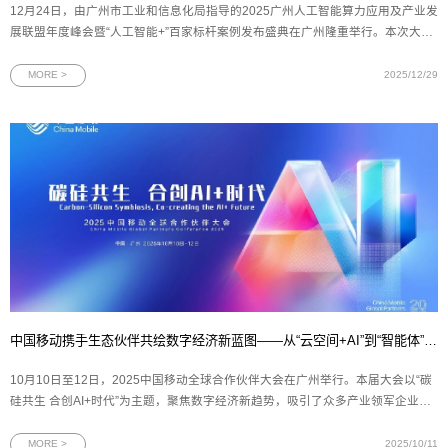
12月24日，由广州市工业和信息化局指导的2025广州人工智能算力应用及产业发
展联盟年度峰会暨“人工智能+”百家标杆案例发布盛典在广州隆重举行。本次大会
以“融合赋能 聚势突破”为主题，旨在推动广州人工智能产业的高质量发展，为行
业交流与合作搭建重要平台。网思科技荣膺广州市第三批“人工智能+”典型案例及
MORE >
2025/12/29
入选「百家案
中国移动携手生态伙伴共绘数字经济新蓝图——从“云空间+AI”到“智能体”，再到“数盾”可信流通
10月10日至12日，2025中国移动全球合作伙伴大会在广州举行。本届大会以“碳
硅共生 合创AI+时代”为主题，聚焦数字经济新趋势，吸引了众多产业领军企业与
技术创新者的参与。作为中国移动在数字生活与数据要素领域的重要创新主体，
中移互联网有限公司连续发布多项战略合作与产品成果——中国移动云盘携手新
MORE >
2025/10/11