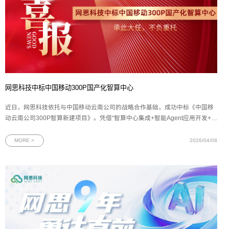
网思科技中标中国移动300P国产化智算中心
近日，网思科技依托与中国移动云南公司的战略合作基础，成功中标《中国移
动云南公司300P智算新建项目》。凭借“智算中心集成+智能Agent应用开发+全
生命周期运营”一体化核心服务能力，网思科技将与云南移动共同开展近2亿元
的项目合作。此次双方再次深度合作，充分印证了网思科技AI算力服务综合实
MORE >
2026/04/08
力在运营商领