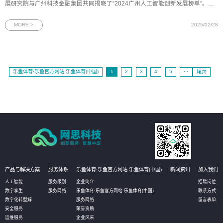
展研究院与广州科技金融集团共同揭晓了“2024广州人工智能创新发展榜单”。网
思科技凭借其在人工智能领域的卓越成就，三度荣登该榜单，并荣获“最具市场价
值企业”称号，充分展现其在人工智能创新应用场景中的示范引领作用。图为网思
MORE >
2025/02/28
科技荣获“最具市
乐鱼体育·乐鱼官方网站-乐鱼体育(中国)
1
2
3
4
5
···
尾页
产品与解决方案
服务体系
乐鱼体育·乐鱼官方网站-乐鱼体育(中国)
新闻资讯
加入我们
人工智能
服务级别
企业简介
招聘岗位
数字孪生
服务网络
乐鱼体育·乐鱼官方网站-乐鱼体育(中国)
联系方式
数字化转型解
服务网络
留言表单
安全服务
荣誉资质
运维服务
企业风采