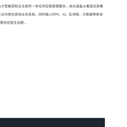
为大型集团和企业提供一体化供应链管理服务，纵向涵盖从集团总部集
业内部的其他业务系统，同时融入RPA、AI，区块链，大数据等新技
慧供应链生态圈 。