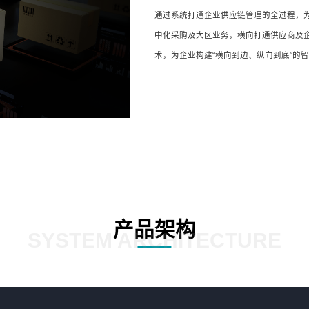
通过系统打通企业供应链管理的全过程，
中化采购及大区业务，横向打通供应商及企
术，为企业构建“横向到边、纵向到底”的智
产品架构
SYSTEM ARCHITECTURE