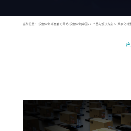
当前位置：
乐鱼体育·乐鱼官方网站-乐鱼体育(中国)
>
产品与解决方案
>
数字化转
应