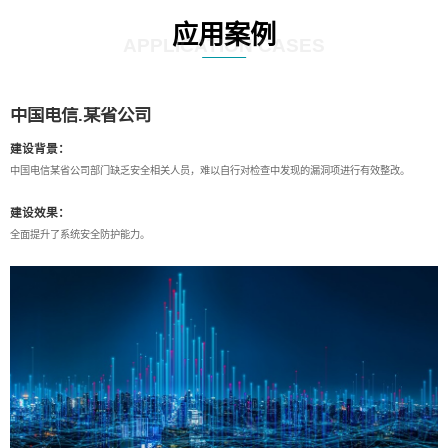
应用案例
APPLICATION CASES
中国电信.某省公司
建设背景：
中国电信某省公司部门缺乏安全相关人员，难以自行对检查中发现的漏洞项进行有效整改。
建设效果：
全面提升了系统安全防护能力。