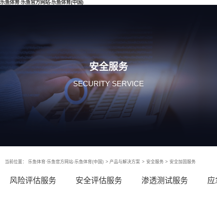
乐鱼体育·乐鱼官方网站-乐鱼体育(中国)
安全服务
SECURITY SERVICE
当前位置：
乐鱼体育·乐鱼官方网站-乐鱼体育(中国)
>
产品与解决方案
>
安全服务
>
安全加固服务
风险评估服务
安全评估服务
渗透测试服务
应