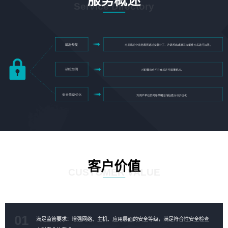
服务概述
Service Directory
客户价值
CUSTOMER VALUE
01
满足监管要求：增强网络、主机、应用层面的安全等级，满足符合性安全检查