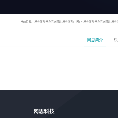
当前位置：
乐鱼体育·乐鱼官方网站-乐鱼体育(中国)
>
乐鱼体育·乐鱼官方网站-乐鱼体
网思简介
乐
网思科技