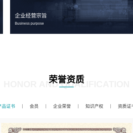
企业经营宗旨
Business purpose
荣誉资质
HONOR AND QUALIFICATION
产品证书
会员
企业荣誉
知识产权
资质证