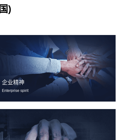
国)
企业精神
Enterprise spirit