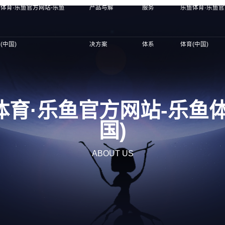
体育·乐鱼官方网站-乐鱼
产品与解
服务
乐鱼体育·乐鱼官
(中国)
决方案
体系
体育(中国)
体育·乐鱼官方网站-乐鱼体
国)
ABOUT US