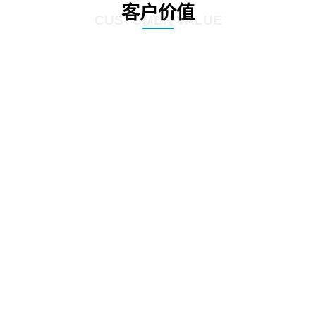
客户价值
CUSTOMER VALUE
01
优化管理流程，建立规范化的流程体系，提升资产管理水平
02
提供便利的信息化支持手段，提升企业资产动态跟踪管理水平，提升资产管控
能力
03
建立资产多维度数据规范体系，多角度提供资产信息数据
04
建立资产成本与业务效益分析体系，深入开展资产分析