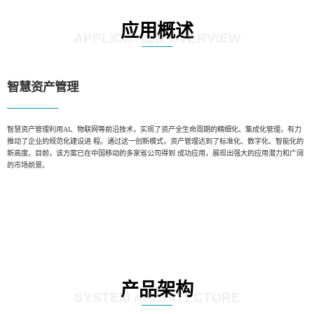
应用概述
APPLICATION OVERVIEW
智慧资产管理
智慧资产管理利用AI、物联网等前沿技术，实现了资产全生命周期的精细化、集成化管理，有力
推动了企业的规范化建设进 程。通过这一创新模式，资产管理达到了标准化、数字化、智能化的
新高度。目前，该方案已在中国移动的多家省公司得到 成功应用，展现出强大的应用潜力和广阔
的市场前景。
产品架构
SYSTEM ARCHITECTURE