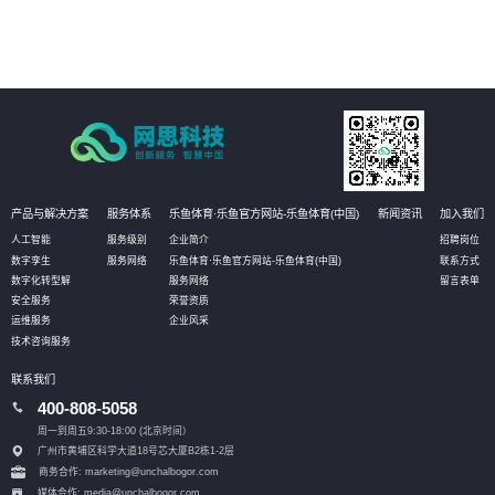
05
提高资产的使用效率，提升精细化管理水平
产品与解决方案
服务体系
乐鱼体育·乐鱼官方网站-乐鱼体育(中国)
新闻资讯
加入我们
人工智能
服务级别
企业简介
招聘岗位
数字孪生
服务网络
乐鱼体育·乐鱼官方网站-乐鱼体育(中国)
联系方式
数字化转型解
服务网络
留言表单
安全服务
荣誉资质
运维服务
企业风采
技术咨询服务
联系我们
400-808-5058
周一到周五9:30-18:00 (北京时间）
广州市黄埔区科学大道18号芯大厦B2栋1-2层
商务合作: marketing@unchalbogor.com
媒体合作: media@unchalbogor.com