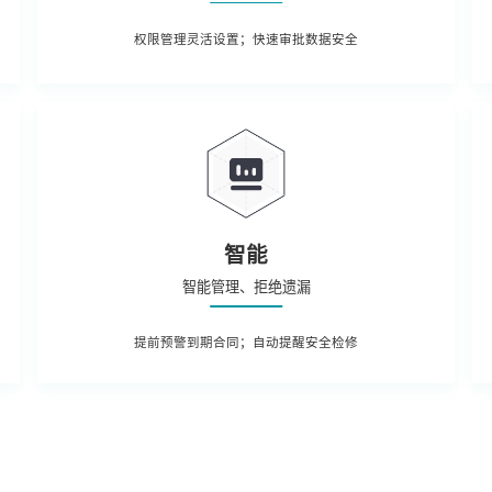
权限管理灵活设置；快速审批数据安全
智能
智能管理、拒绝遗漏
提前预警到期合同；自动提醒安全检修