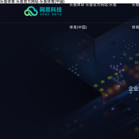
乐鱼体育·乐鱼官方网站-乐鱼体育(中国)
乐鱼体育·乐鱼官方网站-乐鱼
乐鱼
体育(中国)
体育
企业