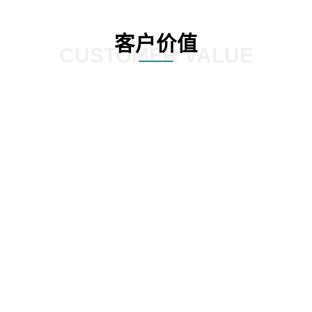
客户价值
CUSTOMER VALUE
各
可统计：建立庞大数据库，各项数据总数、分类、明细，实时可
查！也为数据分析提供依据
02