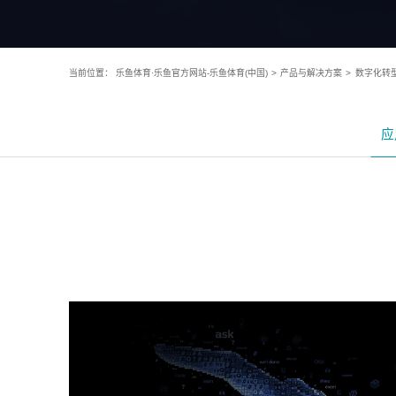
当前位置：
乐鱼体育·乐鱼官方网站-乐鱼体育(中国)
>
产品与解决方案
>
数字化转
应