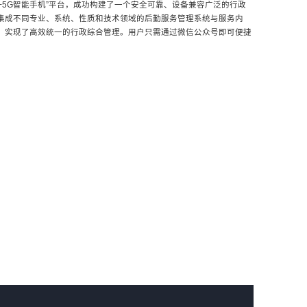
+5G智能手机”平台，成功构建了一个安全可靠、设备兼容广泛的行政
过集成不同专业、系统、性质和技术领域的后勤服务管理系统与服务内
等，实现了高效统一的行政综合管理。用户只需通过微信公众号即可便捷