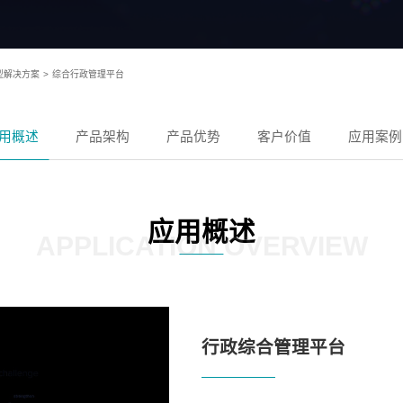
型解决方案
>
综合行政管理平台
用概述
产品架构
产品优势
客户价值
应用案例
应用概述
APPLICATION OVERVIEW
行政综合管理平台