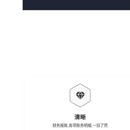
清晰
财务报账,各项账务明细,一目了然