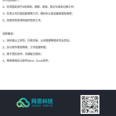
求传送给客户；
4、负责固定资产&的采购、保管、发放、登记与成本分摊工作；
5、负责公司行政后勤保障工作，做好办公室设备管理及维修；
6、完成领导安排的临时性的工作。
任职要求：
1、本科或以上学历，行政文秘、公关管理等相关专业优先；
2、办公软件使用熟练，工作态度积极；
3、善于团队协作，沟通能力良好；
4、熟练使用办公软件Word、Excle软件。