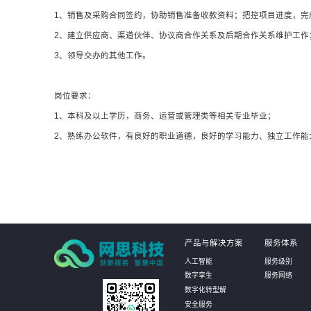
1、销售及采购合同签约，协助销售准备收款资料；把控项目进度，完
2、建立供应商、渠道伙伴、协议商合作关系及后期合作关系维护工作
3、领导交办的其他工作。
岗位要求：
1、本科及以上学历，商务、运营或管理类等相关专业毕业；
2、熟练办公软件，有良好的职业道德，良好的学习能力、独立工作能
产品与解决方案
服务体系
人工智能
服务级别
数字孪生
服务网络
数字化转型解
安全服务