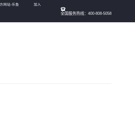
方网站-乐鱼
加入
全国服务热线：400-808-5058
我们