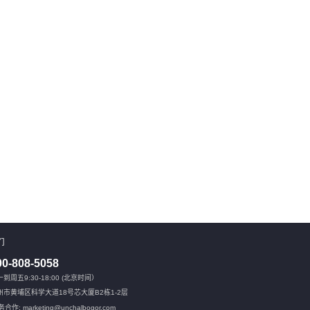
们
00-808-5058
到周五9:30-18:00 (北京时间）
州市黄埔区科学大道18号芯大厦B2栋1-2层
合作: marketing@unchalbogor.com