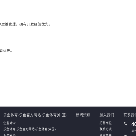
等开源数据库运维管理，拥有开发经验优先。
验者优先。
乐鱼体育·乐鱼官方网站-乐鱼体育(中国)
新闻资讯
加入我们
联系我
企业简介
招聘岗位
4
乐鱼体育·乐鱼官方网站-乐鱼体育(中国)
联系方式
周一
服务网络
留言表单