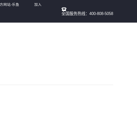
方网站-乐鱼
加入
全国服务热线：400-808-5058
我们