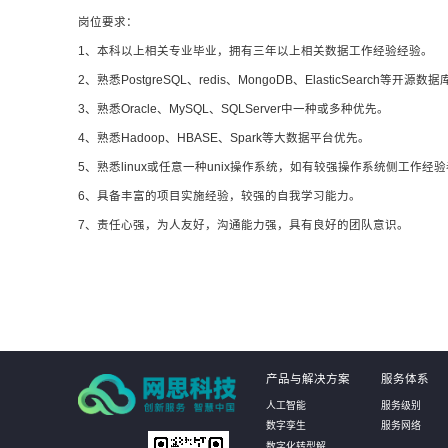
岗位要求：
1、本科以上相关专业毕业，拥有三年以上相关数据工作经验经验。
2、熟悉PostgreSQL、redis、MongoDB、ElasticSearch
3、熟悉Oracle、MySQL、SQLServer中一种或多种优先。
4、熟悉Hadoop、HBASE、Spark等大数据平台优先。
5、熟悉linux或任意一种unix操作系统，如有较强操作系统侧工作经
6、具备丰富的项目实施经验，较强的自我学习能力。
7、责任心强，为人友好，沟通能力强，具有良好的团队意识。
产品与解决方案
服务体系
人工智能
服务级别
数字孪生
服务网络
数字化转型解